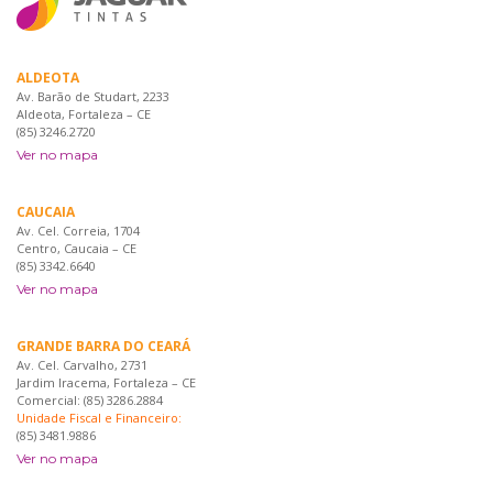
ALDEOTA
Av. Barão de Studart, 2233
Aldeota, Fortaleza – CE
(85) 3246.2720
Ver no mapa
CAUCAIA
Av. Cel. Correia, 1704
Centro, Caucaia – CE
(85) 3342.6640
Ver no mapa
GRANDE BARRA DO CEARÁ
Av. Cel. Carvalho, 2731
Jardim Iracema, Fortaleza – CE
Comercial: (85) 3286.2884
Unidade Fiscal e Financeiro:
(85) 3481.9886
Ver no mapa