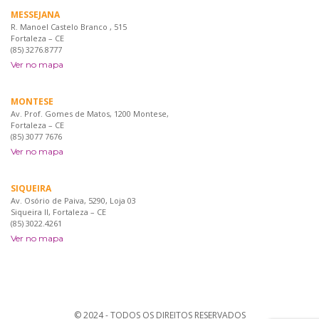
MESSEJANA
R. Manoel Castelo Branco , 515
Fortaleza – CE
(85) 3276.8777
Ver no mapa
MONTESE
Av. Prof. Gomes de Matos, 1200 Montese,
Fortaleza – CE
(85) 3077 7676
Ver no mapa
SIQUEIRA
Av. Osório de Paiva, 5290, Loja 03
Siqueira II, Fortaleza – CE
(85) 3022.4261
Ver no mapa
© 2024 - TODOS OS DIREITOS RESERVADOS