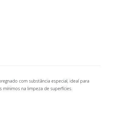
NOVIDADES E DICAS
CONTATOS
pregnado com substância especial, ideal para
 mínimos na limpeza de superfícies.