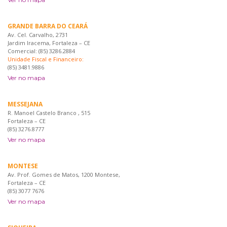
GRANDE BARRA DO CEARÁ
Av. Cel. Carvalho, 2731
Jardim Iracema, Fortaleza – CE
Comercial: (85) 3286.2884
Unidade Fiscal e Financeiro:
(85) 3481.9886
Ver no mapa
MESSEJANA
R. Manoel Castelo Branco , 515
Fortaleza – CE
(85) 3276.8777
Ver no mapa
MONTESE
Av. Prof. Gomes de Matos, 1200 Montese,
Fortaleza – CE
(85) 3077 7676
Ver no mapa