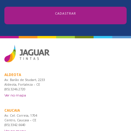
ALDEOTA
Av. Barão de Studart, 2233
Aldeota, Fortaleza – CE
(85) 3246.2720
Ver no mapa
CAUCAIA
Av. Cel. Correia, 1704
Centro, Caucaia – CE
(85) 3342.6640
Ver no mapa