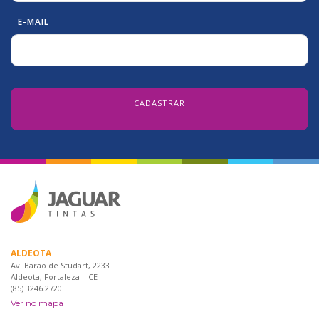
E-MAIL
ALDEOTA
Av. Barão de Studart, 2233
Aldeota, Fortaleza – CE
(85) 3246.2720
Ver no mapa