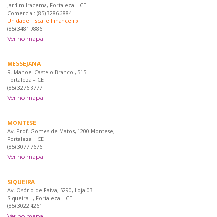
Jardim Iracema, Fortaleza – CE
Comercial: (85) 3286.2884
Unidade Fiscal e Financeiro:
(85) 3481.9886
Ver no mapa
MESSEJANA
R. Manoel Castelo Branco , 515
Fortaleza – CE
(85) 3276.8777
Ver no mapa
MONTESE
Av. Prof. Gomes de Matos, 1200 Montese,
Fortaleza – CE
(85) 3077 7676
Ver no mapa
SIQUEIRA
Av. Osório de Paiva, 5290, Loja 03
Siqueira II, Fortaleza – CE
(85) 3022.4261
Ver no mapa