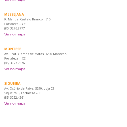
MESSEJANA
R. Manoel Castelo Branco , 515
Fortaleza – CE
(85) 3276.8777
Ver no mapa
MONTESE
Av. Prof. Gomes de Matos, 1200 Montese,
Fortaleza – CE
(85) 3077 7676
Ver no mapa
SIQUEIRA
Av. Osório de Paiva, 5290, Loja 03
Siqueira II, Fortaleza – CE
(85) 3022.4261
Ver no mapa