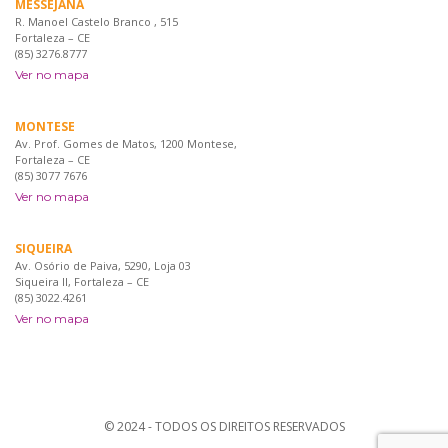
MESSEJANA
R. Manoel Castelo Branco , 515
Fortaleza – CE
(85) 3276.8777
Ver no mapa
MONTESE
Av. Prof. Gomes de Matos, 1200 Montese,
Fortaleza – CE
(85) 3077 7676
Ver no mapa
SIQUEIRA
Av. Osório de Paiva, 5290, Loja 03
Siqueira II, Fortaleza – CE
(85) 3022.4261
Ver no mapa
© 2024 - TODOS OS DIREITOS RESERVADOS