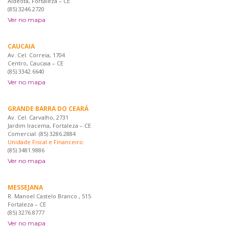
Aldeota, Fortaleza – CE
(85) 3246.2720
Ver no mapa
CAUCAIA
Av. Cel. Correia, 1704
Centro, Caucaia – CE
(85) 3342.6640
Ver no mapa
GRANDE BARRA DO CEARÁ
Av. Cel. Carvalho, 2731
Jardim Iracema, Fortaleza – CE
Comercial: (85) 3286.2884
Unidade Fiscal e Financeiro:
(85) 3481.9886
Ver no mapa
MESSEJANA
R. Manoel Castelo Branco , 515
Fortaleza – CE
(85) 3276.8777
Ver no mapa