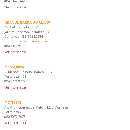
(85) 3342.6640
Ver no mapa
GRANDE BARRA DO CEARÁ
Av. Cel. Carvalho, 2731
Jardim Iracema, Fortaleza – CE
Comercial: (85) 3286.2884
Unidade Fiscal e Financeiro:
(85) 3481.9886
Ver no mapa
MESSEJANA
R. Manoel Castelo Branco , 515
Fortaleza – CE
(85) 3276.8777
Ver no mapa
MONTESE
Av. Prof. Gomes de Matos, 1200 Montese,
Fortaleza – CE
(85) 3077 7676
Ver no mapa