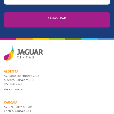
ALDEOTA
Av. Barão de Studart, 2233
Aldeota, Fortaleza – CE
(85) 3246.2720
Ver no mapa
CAUCAIA
Av. Cel. Correia, 1704
Centro, Caucaia – CE