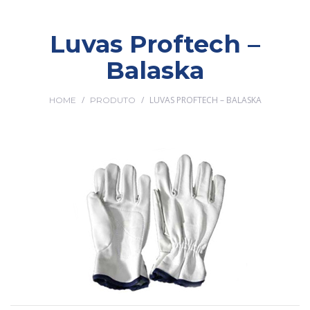
Luvas Proftech –
Balaska
/
/
LUVAS PROFTECH – BALASKA
HOME
PRODUTO