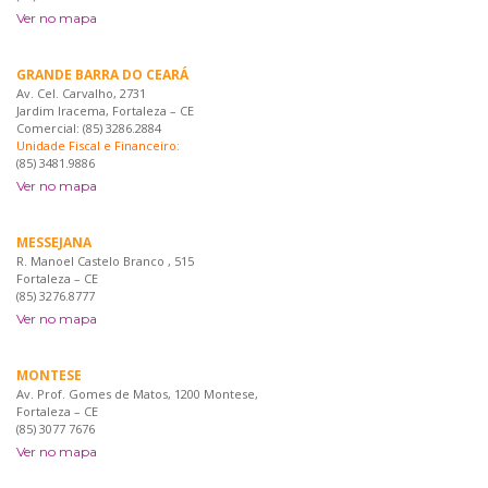
Ver no mapa
GRANDE BARRA DO CEARÁ
Av. Cel. Carvalho, 2731
Jardim Iracema, Fortaleza – CE
Comercial: (85) 3286.2884
Unidade Fiscal e Financeiro:
(85) 3481.9886
Ver no mapa
MESSEJANA
R. Manoel Castelo Branco , 515
Fortaleza – CE
(85) 3276.8777
Ver no mapa
MONTESE
Av. Prof. Gomes de Matos, 1200 Montese,
Fortaleza – CE
(85) 3077 7676
Ver no mapa