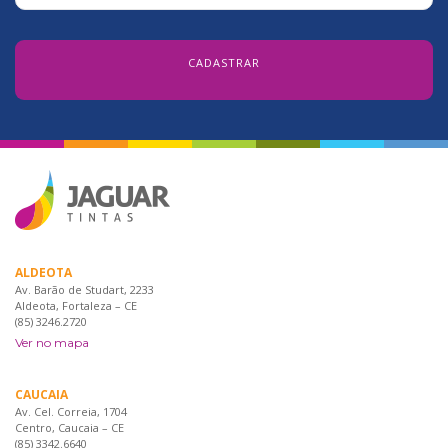
ALDEOTA
Av. Barão de Studart, 2233
Aldeota, Fortaleza – CE
(85) 3246.2720
Ver no mapa
CAUCAIA
Av. Cel. Correia, 1704
Centro, Caucaia – CE
(85) 3342.6640