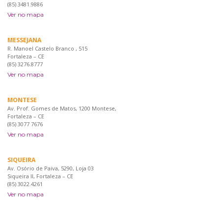
(85) 3481.9886
Ver no mapa
MESSEJANA
R. Manoel Castelo Branco , 515
Fortaleza – CE
(85) 3276.8777
Ver no mapa
MONTESE
Av. Prof. Gomes de Matos, 1200 Montese,
Fortaleza – CE
(85) 3077 7676
Ver no mapa
SIQUEIRA
Av. Osório de Paiva, 5290, Loja 03
Siqueira II, Fortaleza – CE
(85) 3022.4261
Ver no mapa