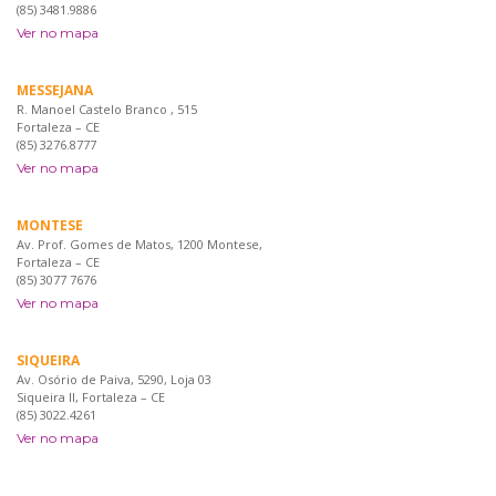
(85) 3481.9886
Ver no mapa
MESSEJANA
R. Manoel Castelo Branco , 515
Fortaleza – CE
(85) 3276.8777
Ver no mapa
MONTESE
Av. Prof. Gomes de Matos, 1200 Montese,
Fortaleza – CE
(85) 3077 7676
Ver no mapa
SIQUEIRA
Av. Osório de Paiva, 5290, Loja 03
Siqueira II, Fortaleza – CE
(85) 3022.4261
Ver no mapa