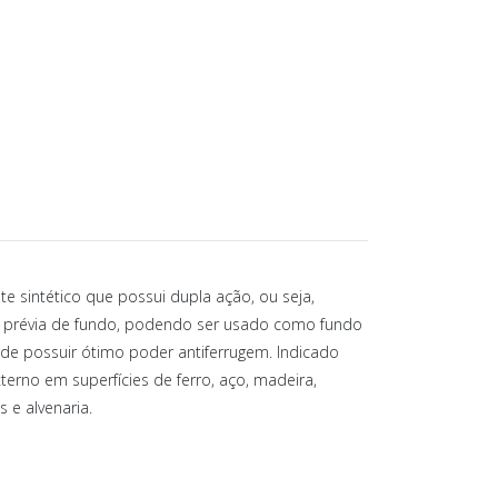
NOVIDADES E DICAS
CONTATOS
te sintético que possui dupla ação, ou seja,
o prévia de fundo, podendo ser usado como fundo
de possuir ótimo poder antiferrugem. Indicado
terno em superfícies de ferro, aço, madeira,
s e alvenaria.