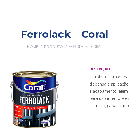
ALDEOTA
(85) 3246.2720
CAUCAIA
Ferrolack – Coral
(85) 3342.6640
JAGUAR TINTAS
PRODUTOS
LOJAS
FORNECEDORES
GRANDE BARRA DO CEARÁ
(85) 3286.2884 / 3481.9886
/
/
FERROLACK – CORAL
HOME
PRODUTO
MESSEJANA
(85) 3276.8777
MONTESE
DESCRIÇÃO
(85) 3077.7676
Ferrolack é um esmal
SIQUEIRA
(85) 3022.4261
dispensa a aplicaçã
e acabamento, além 
para uso interno e ex
alumínio, galvanizado