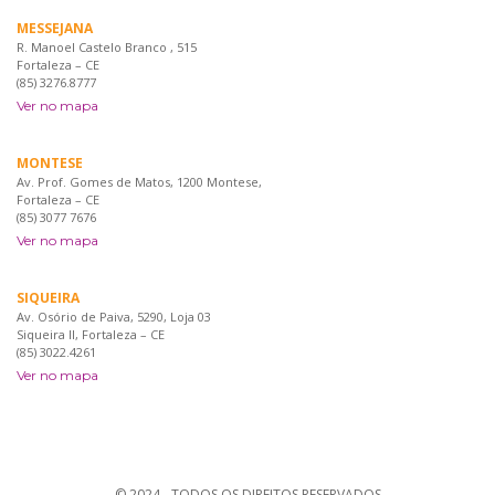
MESSEJANA
R. Manoel Castelo Branco , 515
Fortaleza – CE
(85) 3276.8777
Ver no mapa
MONTESE
Av. Prof. Gomes de Matos, 1200 Montese,
Fortaleza – CE
(85) 3077 7676
Ver no mapa
SIQUEIRA
Av. Osório de Paiva, 5290, Loja 03
Siqueira II, Fortaleza – CE
(85) 3022.4261
Ver no mapa
© 2024 - TODOS OS DIREITOS RESERVADOS