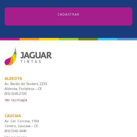
ALDEOTA
Av. Barão de Studart, 2233
Aldeota, Fortaleza – CE
(85) 3246.2720
Ver no mapa
CAUCAIA
Av. Cel. Correia, 1704
Centro, Caucaia – CE
(85) 3342.6640