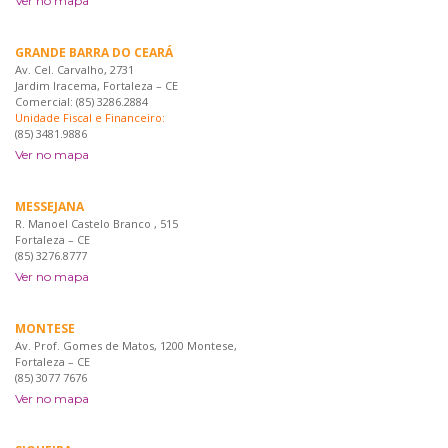
Ver no mapa
GRANDE BARRA DO CEARÁ
Av. Cel. Carvalho, 2731
Jardim Iracema, Fortaleza – CE
Comercial: (85) 3286.2884
Unidade Fiscal e Financeiro:
(85) 3481.9886
Ver no mapa
MESSEJANA
R. Manoel Castelo Branco , 515
Fortaleza – CE
(85) 3276.8777
Ver no mapa
MONTESE
Av. Prof. Gomes de Matos, 1200 Montese,
Fortaleza – CE
(85) 3077 7676
Ver no mapa