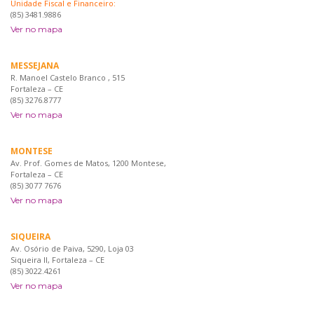
Unidade Fiscal e Financeiro:
(85) 3481.9886
Ver no mapa
MESSEJANA
R. Manoel Castelo Branco , 515
Fortaleza – CE
(85) 3276.8777
Ver no mapa
MONTESE
Av. Prof. Gomes de Matos, 1200 Montese,
Fortaleza – CE
(85) 3077 7676
Ver no mapa
SIQUEIRA
Av. Osório de Paiva, 5290, Loja 03
Siqueira II, Fortaleza – CE
(85) 3022.4261
Ver no mapa