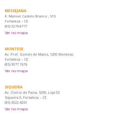
MESSEJANA
R. Manoel Castelo Branco , 515
Fortaleza – CE
(85) 3276.8777
Ver no mapa
MONTESE
Av. Prof. Gomes de Matos, 1200 Montese,
Fortaleza – CE
(85) 3077 7676
Ver no mapa
SIQUEIRA
Av. Osório de Paiva, 5290, Loja 03
Siqueira II, Fortaleza – CE
(85) 3022.4261
Ver no mapa