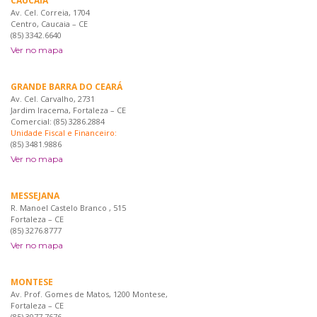
CAUCAIA
Av. Cel. Correia, 1704
Centro, Caucaia – CE
(85) 3342.6640
Ver no mapa
GRANDE BARRA DO CEARÁ
Av. Cel. Carvalho, 2731
Jardim Iracema, Fortaleza – CE
Comercial: (85) 3286.2884
Unidade Fiscal e Financeiro:
(85) 3481.9886
Ver no mapa
MESSEJANA
R. Manoel Castelo Branco , 515
Fortaleza – CE
(85) 3276.8777
Ver no mapa
MONTESE
Av. Prof. Gomes de Matos, 1200 Montese,
Fortaleza – CE
(85) 3077 7676