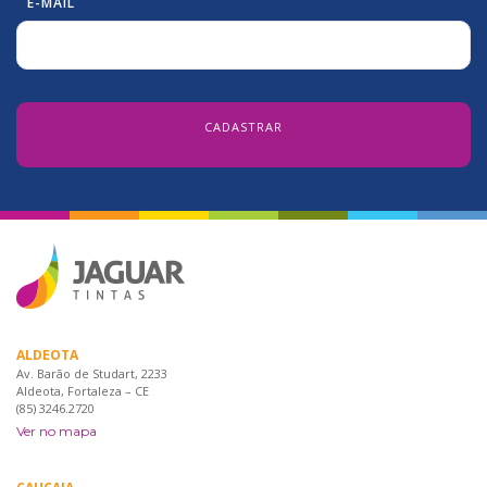
E-MAIL
ALDEOTA
Av. Barão de Studart, 2233
Aldeota, Fortaleza – CE
(85) 3246.2720
Ver no mapa