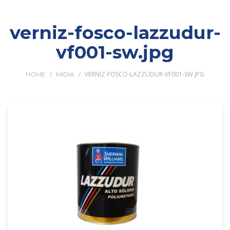
verniz-fosco-lazzudur-
vf001-sw.jpg
/
/
VERNIZ-FOSCO-LAZZUDUR-VF001-SW.JPG
HOME
MÍDIA