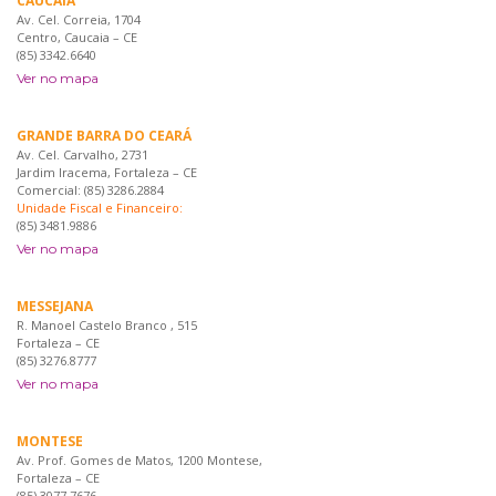
CAUCAIA
Av. Cel. Correia, 1704
Centro, Caucaia – CE
(85) 3342.6640
Ver no mapa
GRANDE BARRA DO CEARÁ
Av. Cel. Carvalho, 2731
Jardim Iracema, Fortaleza – CE
Comercial: (85) 3286.2884
Unidade Fiscal e Financeiro:
(85) 3481.9886
Ver no mapa
MESSEJANA
R. Manoel Castelo Branco , 515
Fortaleza – CE
(85) 3276.8777
Ver no mapa
MONTESE
Av. Prof. Gomes de Matos, 1200 Montese,
Fortaleza – CE
(85) 3077 7676