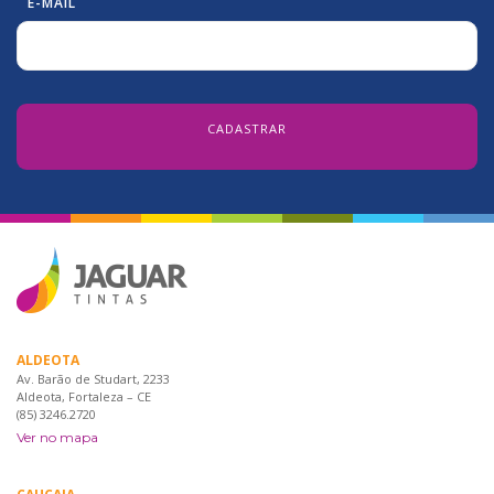
E-MAIL
ALDEOTA
Av. Barão de Studart, 2233
Aldeota, Fortaleza – CE
(85) 3246.2720
Ver no mapa