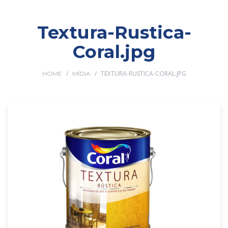
Textura-Rustica-
Coral.jpg
/
/
TEXTURA-RUSTICA-CORAL.JPG
HOME
MÍDIA