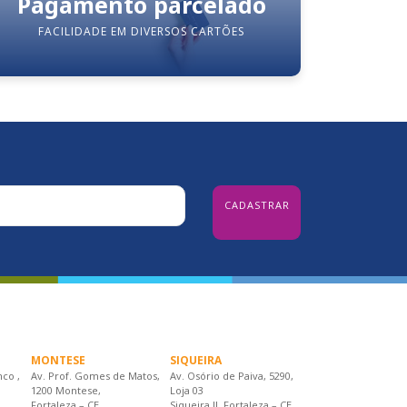
Pagamento parcelado
FACILIDADE EM DIVERSOS CARTÕES
MONTESE
SIQUEIRA
nco ,
Av. Prof. Gomes de Matos,
Av. Osório de Paiva, 5290,
1200 Montese,
Loja 03
Fortaleza – CE
Siqueira II, Fortaleza – CE