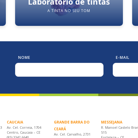
Laboratório de tintas
A TINTA NO SEU TOM
NOME
E-MAIL
CAUCAIA
GRANDE BARRA DO
MESSEJANA
33
Av. Cel. Correia, 1704
R. Manoel Castelo Bra
CEARÁ
Centro, Caucaia – CE
515
Av. Cel. Carvalho, 2731
(85) 3342.6640
Fortaleza – CE