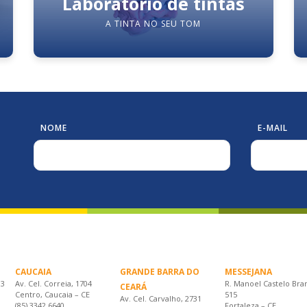
Laboratório de tintas
A TINTA NO SEU TOM
NOME
E-MAIL
CAUCAIA
GRANDE BARRA DO
MESSEJANA
33
Av. Cel. Correia, 1704
R. Manoel Castelo Bra
CEARÁ
Centro, Caucaia – CE
515
Av. Cel. Carvalho, 2731
(85) 3342.6640
Fortaleza – CE