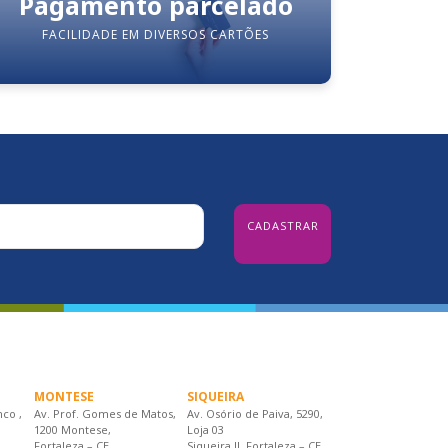
Pagamento parcelado
FACILIDADE EM DIVERSOS CARTÕES
MONTESE
SIQUEIRA
nco ,
Av. Prof. Gomes de Matos,
Av. Osório de Paiva, 5290,
1200 Montese,
Loja 03
Fortaleza – CE
Siqueira II, Fortaleza – CE