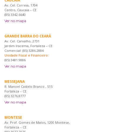
CAUCAIA
Av. Cel. Correia, 1704
Centro, Caucaia – CE
(85) 3342.6640
Ver no mapa
GRANDE BARRA DO CEARÁ
Av. Cel. Carvalho, 2731
Jardim Iracema, Fortaleza – CE
Comercial: (85) 3286.2884
Unidade Fiscal e Financeiro:
(85) 3481.9886
Ver no mapa
MESSEJANA
R. Manoel Castelo Branco , 515
Fortaleza – CE
(85) 3276.8777
Ver no mapa
MONTESE
Av. Prof. Gomes de Matos, 1200 Montese,
Fortaleza – CE
(85) 3077 7676