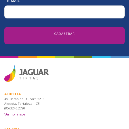
E-MAIL
ALDEOTA
Av. Barão de Studart, 2233
Aldeota, Fortaleza – CE
(85) 3246.2720
Ver no mapa