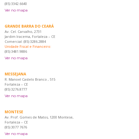
(85) 3342.6640
Ver no mapa
GRANDE BARRA DO CEARÁ
Av. Cel. Carvalho, 2731
Jardim Iracema, Fortaleza – CE
Comercial: (85) 3286.2884
Unidade Fiscal e Financeiro:
(85) 3481.9886
Ver no mapa
MESSEJANA
R. Manoel Castelo Branco , 515
Fortaleza – CE
(85) 3276.8777
Ver no mapa
MONTESE
Av. Prof. Gomes de Matos, 1200 Montese,
Fortaleza – CE
(85) 3077 7676
Ver no mapa