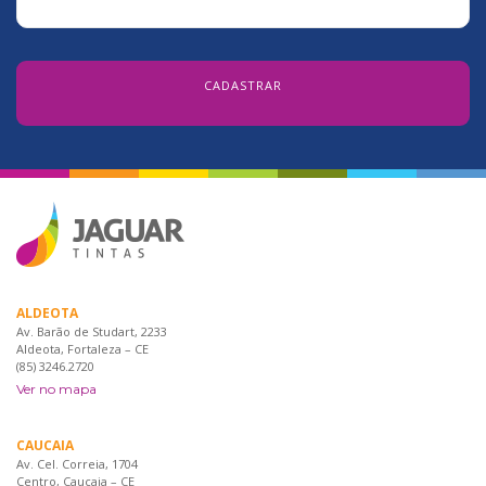
ALDEOTA
Av. Barão de Studart, 2233
Aldeota, Fortaleza – CE
(85) 3246.2720
Ver no mapa
CAUCAIA
Av. Cel. Correia, 1704
Centro, Caucaia – CE