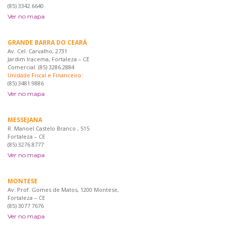
(85) 3342.6640
Ver no mapa
GRANDE BARRA DO CEARÁ
Av. Cel. Carvalho, 2731
Jardim Iracema, Fortaleza – CE
Comercial: (85) 3286.2884
Unidade Fiscal e Financeiro:
(85) 3481.9886
Ver no mapa
MESSEJANA
R. Manoel Castelo Branco , 515
Fortaleza – CE
(85) 3276.8777
Ver no mapa
MONTESE
Av. Prof. Gomes de Matos, 1200 Montese,
Fortaleza – CE
(85) 3077 7676
Ver no mapa