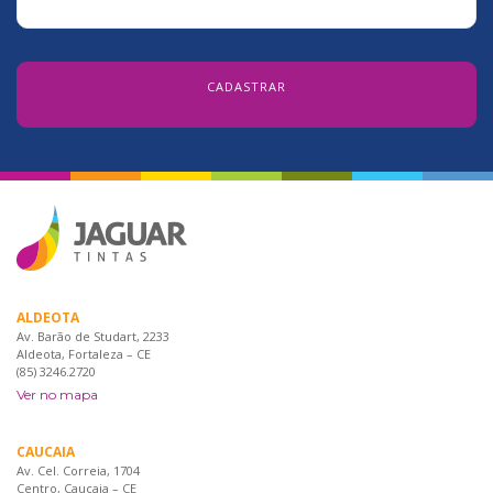
ALDEOTA
Av. Barão de Studart, 2233
Aldeota, Fortaleza – CE
(85) 3246.2720
Ver no mapa
CAUCAIA
Av. Cel. Correia, 1704
Centro, Caucaia – CE