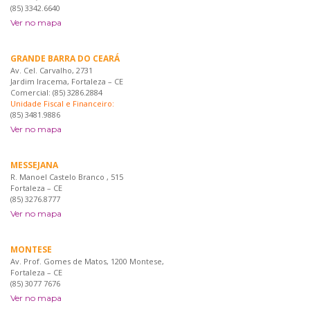
(85) 3342.6640
Ver no mapa
GRANDE BARRA DO CEARÁ
Av. Cel. Carvalho, 2731
Jardim Iracema, Fortaleza – CE
Comercial: (85) 3286.2884
Unidade Fiscal e Financeiro:
(85) 3481.9886
Ver no mapa
MESSEJANA
R. Manoel Castelo Branco , 515
Fortaleza – CE
(85) 3276.8777
Ver no mapa
MONTESE
Av. Prof. Gomes de Matos, 1200 Montese,
Fortaleza – CE
(85) 3077 7676
Ver no mapa