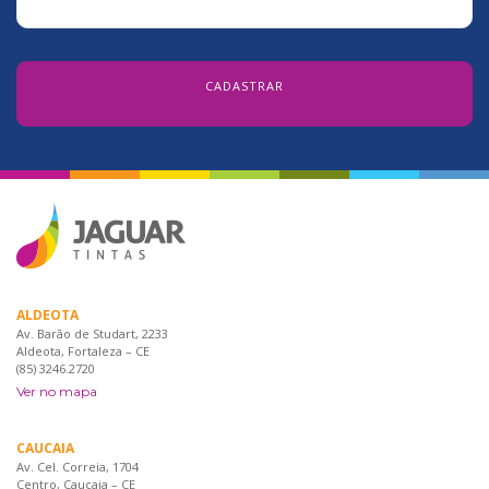
ALDEOTA
Av. Barão de Studart, 2233
Aldeota, Fortaleza – CE
(85) 3246.2720
Ver no mapa
CAUCAIA
Av. Cel. Correia, 1704
Centro, Caucaia – CE