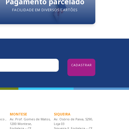
Pagamento parcelado
FACILIDADE EM DIVERSOS CARTÕES
MONTESE
SIQUEIRA
nco ,
Av. Prof. Gomes de Matos,
Av. Osório de Paiva, 5290,
1200 Montese,
Loja 03
Fortaleza – CE
Siqueira II, Fortaleza – CE