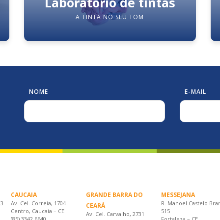
Laboratório de tintas
A TINTA NO SEU TOM
NOME
E-MAIL
CAUCAIA
GRANDE BARRA DO
MESSEJANA
33
Av. Cel. Correia, 1704
R. Manoel Castelo Bra
CEARÁ
Centro, Caucaia – CE
515
Av. Cel. Carvalho, 2731
(85) 3342.6640
Fortaleza – CE