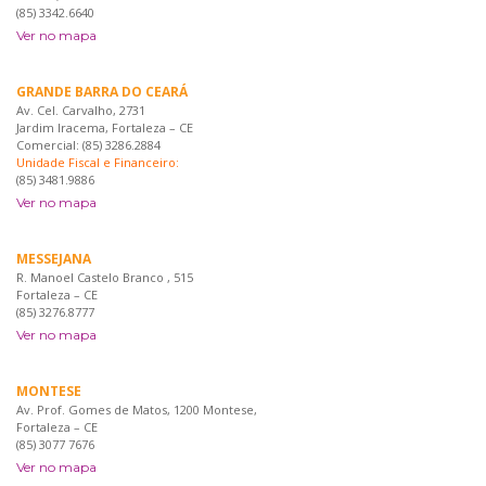
(85) 3342.6640
Ver no mapa
GRANDE BARRA DO CEARÁ
Av. Cel. Carvalho, 2731
Jardim Iracema, Fortaleza – CE
Comercial: (85) 3286.2884
Unidade Fiscal e Financeiro:
(85) 3481.9886
Ver no mapa
MESSEJANA
R. Manoel Castelo Branco , 515
Fortaleza – CE
(85) 3276.8777
Ver no mapa
MONTESE
Av. Prof. Gomes de Matos, 1200 Montese,
Fortaleza – CE
(85) 3077 7676
Ver no mapa