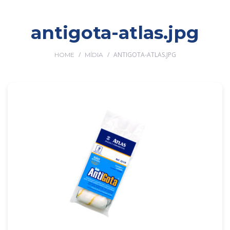
antigota-atlas.jpg
/
/
ANTIGOTA-ATLAS.JPG
HOME
MÍDIA