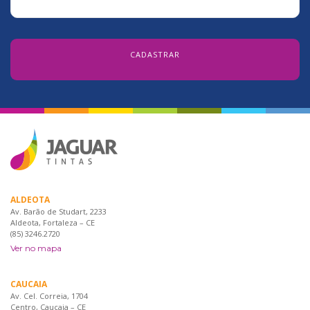
ALDEOTA
Av. Barão de Studart, 2233
Aldeota, Fortaleza – CE
(85) 3246.2720
Ver no mapa
CAUCAIA
Av. Cel. Correia, 1704
Centro, Caucaia – CE