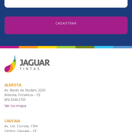
ALDEOTA
Av. Barão de Studart, 2233
Aldeota, Fortaleza – CE
(85) 3246.2720
Ver no mapa
CAUCAIA
Av. Cel. Correia, 1704
Centro, Caucaia – CE