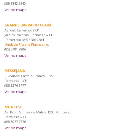
(85) 3342.6640
Ver no mapa
GRANDE BARRA DO CEARÁ
Av. Cel. Carvalho, 2731
Jardim Iracema, Fortaleza – CE
Comercial: (85) 3286.2884
Unidade Fiscal e Financeiro:
(85) 3481.9886
Ver no mapa
MESSEJANA
R. Manoel Castelo Branco , 515
Fortaleza – CE
(85) 3276.8777
Ver no mapa
MONTESE
Av. Prof. Gomes de Matos, 1200 Montese,
Fortaleza – CE
(85) 3077 7676
Ver no mapa