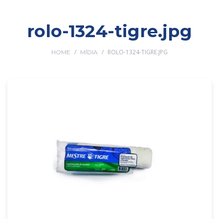
rolo-1324-tigre.jpg
/
/
ROLO-1324-TIGRE.JPG
HOME
MÍDIA