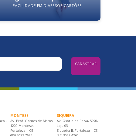
FACILIDADE EM DIVERSOS CARTÕES
MONTESE
SIQUEIRA
nco ,
Av. Prof. Gomes de Matos,
Av. Osório de Paiva, 5290,
1200 Montese,
Loja 03
Fortaleza – CE
Siqueira II, Fortaleza – CE
(85) 3077 7676
(85) 3022.4261