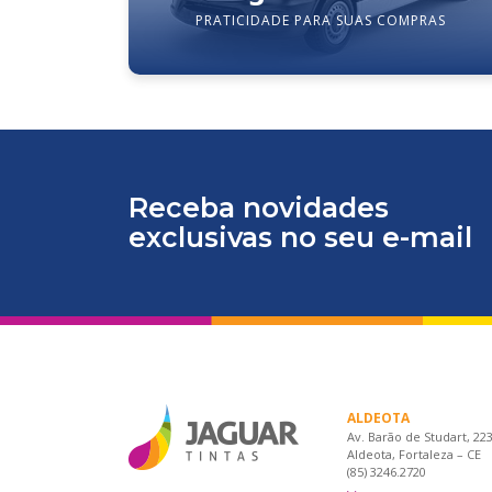
PRATICIDADE PARA SUAS COMPRAS
Receba novidades
exclusivas no seu e-mail
ALDEOTA
Av. Barão de Studart, 22
Aldeota, Fortaleza – CE
(85) 3246.2720