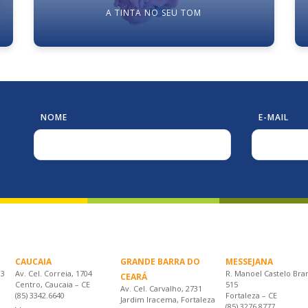
A TINTA NO SEU TOM
NOME
E-MAIL
CAUCAIA
GRANDE BARRA DO
MESSEJANA
33
Av. Cel. Correia, 1704
R. Manoel Castelo Bra
CEARÁ
Centro, Caucaia – CE
515
Av. Cel. Carvalho, 2731
(85) 3342.6640
Fortaleza – CE
Jardim Iracema, Fortaleza
(85) 3276.8777