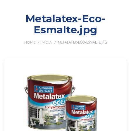
Metalatex-Eco-
Esmalte.jpg
/
/
METALATEX-ECO-ESMALTE.JPG
HOME
MÍDIA