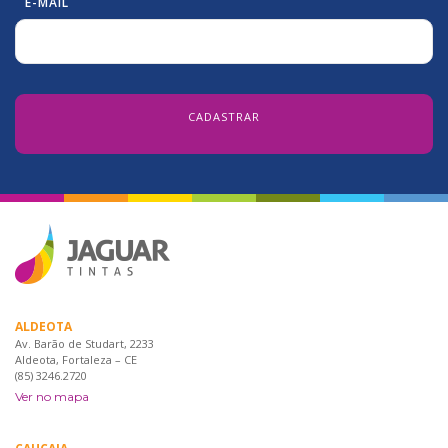
E-MAIL
ALDEOTA
Av. Barão de Studart, 2233
Aldeota, Fortaleza – CE
(85) 3246.2720
Ver no mapa