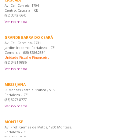
CAUCAIA
Av. Cel. Correia, 1704
Centro, Caucaia – CE
(85) 3342.6640
Ver no mapa
GRANDE BARRA DO CEARÁ
Av. Cel. Carvalho, 2731
Jardim Iracema, Fortaleza – CE
Comercial: (85) 3286.2884
Unidade Fiscal e Financeiro:
(85) 3481.9886
Ver no mapa
MESSEJANA
R. Manoel Castelo Branco , 515
Fortaleza – CE
(85) 3276.8777
Ver no mapa
MONTESE
Av. Prof. Gomes de Matos, 1200 Montese,
Fortaleza – CE
(85) 3077 7676