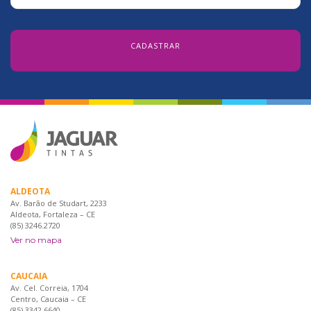
ALDEOTA
Av. Barão de Studart, 2233
Aldeota, Fortaleza – CE
(85) 3246.2720
Ver no mapa
CAUCAIA
Av. Cel. Correia, 1704
Centro, Caucaia – CE
(85) 3342.6640