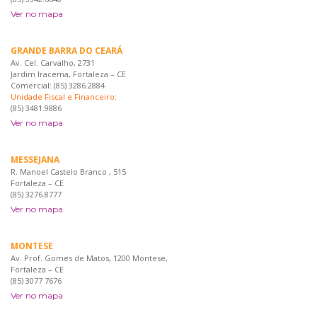
Ver no mapa
GRANDE BARRA DO CEARÁ
Av. Cel. Carvalho, 2731
Jardim Iracema, Fortaleza – CE
Comercial: (85) 3286.2884
Unidade Fiscal e Financeiro:
(85) 3481.9886
Ver no mapa
MESSEJANA
R. Manoel Castelo Branco , 515
Fortaleza – CE
(85) 3276.8777
Ver no mapa
MONTESE
Av. Prof. Gomes de Matos, 1200 Montese,
Fortaleza – CE
(85) 3077 7676
Ver no mapa