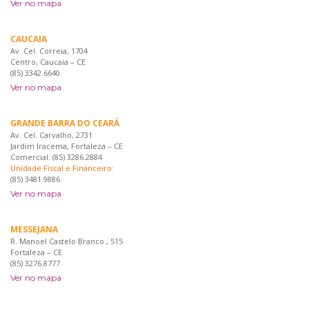
Ver no mapa
CAUCAIA
Av. Cel. Correia, 1704
Centro, Caucaia – CE
(85) 3342.6640
Ver no mapa
GRANDE BARRA DO CEARÁ
Av. Cel. Carvalho, 2731
Jardim Iracema, Fortaleza – CE
Comercial: (85) 3286.2884
Unidade Fiscal e Financeiro:
(85) 3481.9886
Ver no mapa
MESSEJANA
R. Manoel Castelo Branco , 515
Fortaleza – CE
(85) 3276.8777
Ver no mapa