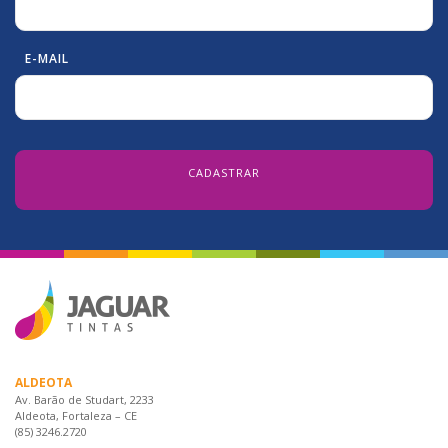
E-MAIL
ALDEOTA
Av. Barão de Studart, 2233
Aldeota, Fortaleza – CE
(85) 3246.2720