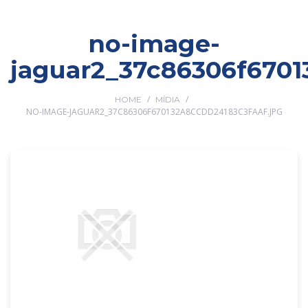
no-image-
jaguar2_37c86306f6701
/
/
HOME
MÍDIA
NO-IMAGE-JAGUAR2_37C86306F670132A8CCDD24183C3FAAF.JPG