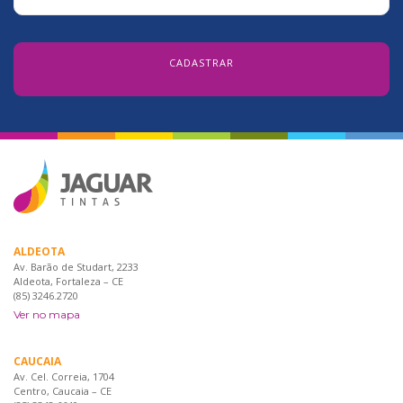
ALDEOTA
Av. Barão de Studart, 2233
Aldeota, Fortaleza – CE
(85) 3246.2720
Ver no mapa
CAUCAIA
Av. Cel. Correia, 1704
Centro, Caucaia – CE