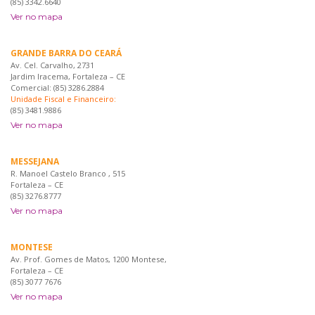
(85) 3342.6640
Ver no mapa
GRANDE BARRA DO CEARÁ
Av. Cel. Carvalho, 2731
Jardim Iracema, Fortaleza – CE
Comercial: (85) 3286.2884
Unidade Fiscal e Financeiro:
(85) 3481.9886
Ver no mapa
MESSEJANA
R. Manoel Castelo Branco , 515
Fortaleza – CE
(85) 3276.8777
Ver no mapa
MONTESE
Av. Prof. Gomes de Matos, 1200 Montese,
Fortaleza – CE
(85) 3077 7676
Ver no mapa