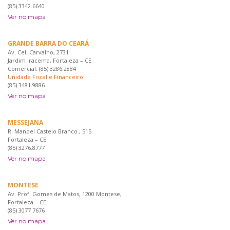
(85) 3342.6640
Ver no mapa
GRANDE BARRA DO CEARÁ
Av. Cel. Carvalho, 2731
Jardim Iracema, Fortaleza – CE
Comercial: (85) 3286.2884
Unidade Fiscal e Financeiro:
(85) 3481.9886
Ver no mapa
MESSEJANA
R. Manoel Castelo Branco , 515
Fortaleza – CE
(85) 3276.8777
Ver no mapa
MONTESE
Av. Prof. Gomes de Matos, 1200 Montese,
Fortaleza – CE
(85) 3077 7676
Ver no mapa