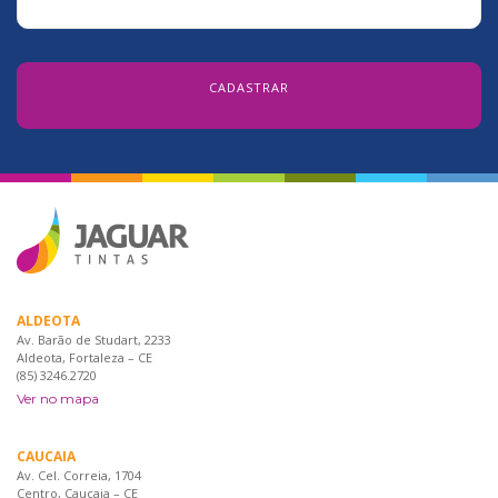
ALDEOTA
Av. Barão de Studart, 2233
Aldeota, Fortaleza – CE
(85) 3246.2720
Ver no mapa
CAUCAIA
Av. Cel. Correia, 1704
Centro, Caucaia – CE