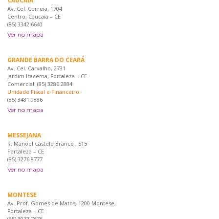
CAUCAIA
Av. Cel. Correia, 1704
Centro, Caucaia – CE
(85) 3342.6640
Ver no mapa
GRANDE BARRA DO CEARÁ
Av. Cel. Carvalho, 2731
Jardim Iracema, Fortaleza – CE
Comercial: (85) 3286.2884
Unidade Fiscal e Financeiro:
(85) 3481.9886
Ver no mapa
MESSEJANA
R. Manoel Castelo Branco , 515
Fortaleza – CE
(85) 3276.8777
Ver no mapa
MONTESE
Av. Prof. Gomes de Matos, 1200 Montese,
Fortaleza – CE
(85) 3077 7676