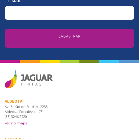
E-MAIL
ALDEOTA
Av. Barão de Studart, 2233
Aldeota, Fortaleza – CE
(85) 3246.2720
Ver no mapa