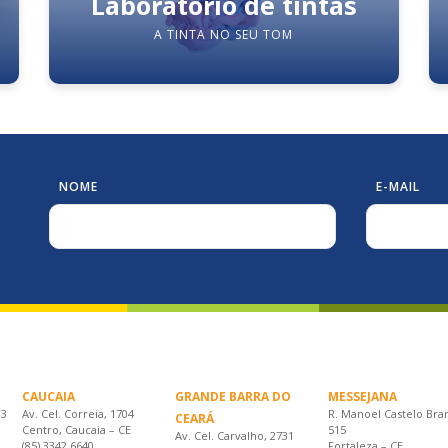
Laboratório de tintas
A TINTA NO SEU TOM
NOME
E-MAIL
CAUCAIA
GRANDE BARRA DO
MESSEJANA
33
Av. Cel. Correia, 1704
R. Manoel Castelo Bra
CEARÁ
Centro, Caucaia – CE
515
Av. Cel. Carvalho, 2731
(85) 3342.6640
Fortaleza – CE