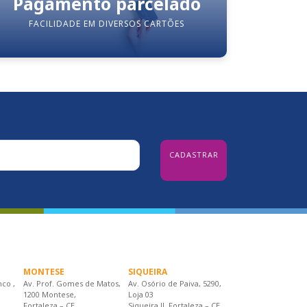
Pagamento parcelado
FACILIDADE EM DIVERSOS CARTÕES
MONTESE
SIQUEIRA
nco ,
Av. Prof. Gomes de Matos,
Av. Osório de Paiva, 5290,
1200 Montese,
Loja 03
Fortaleza – CE
Siqueira II, Fortaleza – CE