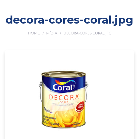
decora-cores-coral.jpg
/
/
DECORA-CORES-CORAL.JPG
HOME
MÍDIA