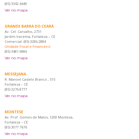
(85) 3342.6640
Ver no mapa
GRANDE BARRA DO CEARÁ
Av. Cel. Carvalho, 2731
Jardim Iracema, Fortaleza – CE
Comercial: (85) 3286.2884
Unidade Fiscal e Financeiro:
(85) 3481.9886
Ver no mapa
MESSEJANA
R. Manoel Castelo Branco , 515
Fortaleza – CE
(85) 3276.8777
Ver no mapa
MONTESE
Av. Prof. Gomes de Matos, 1200 Montese,
Fortaleza – CE
(85) 3077 7676
Ver no mapa