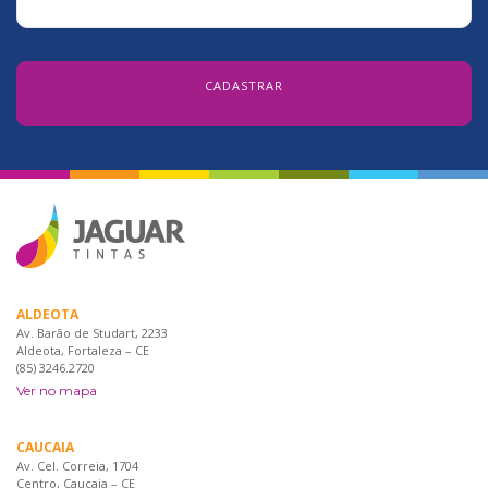
ALDEOTA
Av. Barão de Studart, 2233
Aldeota, Fortaleza – CE
(85) 3246.2720
Ver no mapa
CAUCAIA
Av. Cel. Correia, 1704
Centro, Caucaia – CE