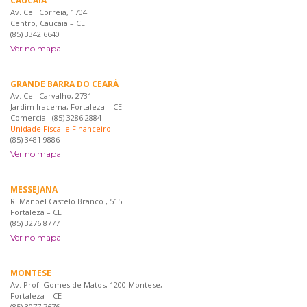
CAUCAIA
Av. Cel. Correia, 1704
Centro, Caucaia – CE
(85) 3342.6640
Ver no mapa
GRANDE BARRA DO CEARÁ
Av. Cel. Carvalho, 2731
Jardim Iracema, Fortaleza – CE
Comercial: (85) 3286.2884
Unidade Fiscal e Financeiro:
(85) 3481.9886
Ver no mapa
MESSEJANA
R. Manoel Castelo Branco , 515
Fortaleza – CE
(85) 3276.8777
Ver no mapa
MONTESE
Av. Prof. Gomes de Matos, 1200 Montese,
Fortaleza – CE
(85) 3077 7676