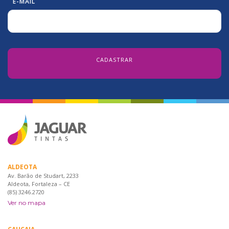
E-MAIL
ALDEOTA
Av. Barão de Studart, 2233
Aldeota, Fortaleza – CE
(85) 3246.2720
Ver no mapa