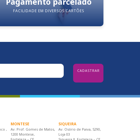
Pagamento parcelado
FACILIDADE EM DIVERSOS CARTÕES
MONTESE
SIQUEIRA
nco ,
Av. Prof. Gomes de Matos,
Av. Osório de Paiva, 5290,
1200 Montese,
Loja 03
Fortaleza – CE
Siqueira II, Fortaleza – CE