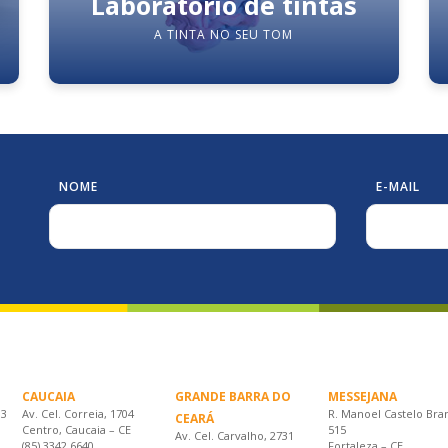
Laboratório de tintas
A TINTA NO SEU TOM
NOME
E-MAIL
CAUCAIA
GRANDE BARRA DO
MESSEJANA
33
Av. Cel. Correia, 1704
R. Manoel Castelo Bra
CEARÁ
Centro, Caucaia – CE
515
Av. Cel. Carvalho, 2731
(85) 3342.6640
Fortaleza – CE