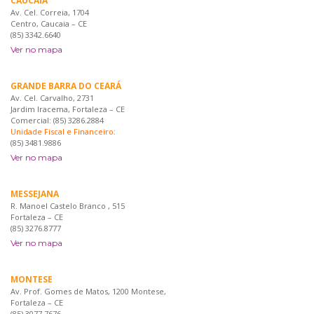
CAUCAIA
Av. Cel. Correia, 1704
Centro, Caucaia – CE
(85) 3342.6640
Ver no mapa
GRANDE BARRA DO CEARÁ
Av. Cel. Carvalho, 2731
Jardim Iracema, Fortaleza – CE
Comercial: (85) 3286.2884
Unidade Fiscal e Financeiro:
(85) 3481.9886
Ver no mapa
MESSEJANA
R. Manoel Castelo Branco , 515
Fortaleza – CE
(85) 3276.8777
Ver no mapa
MONTESE
Av. Prof. Gomes de Matos, 1200 Montese,
Fortaleza – CE
(85) 3077 7676