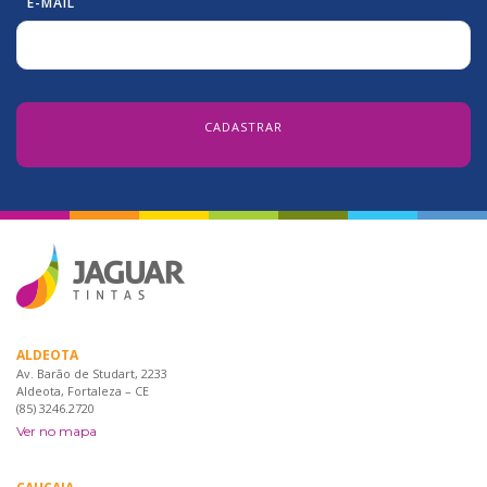
E-MAIL
ALDEOTA
Av. Barão de Studart, 2233
Aldeota, Fortaleza – CE
(85) 3246.2720
Ver no mapa