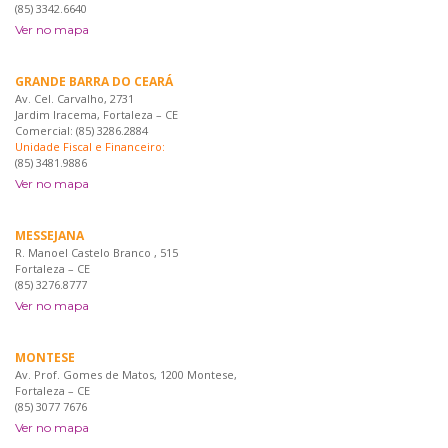
(85) 3342.6640
Ver no mapa
GRANDE BARRA DO CEARÁ
Av. Cel. Carvalho, 2731
Jardim Iracema, Fortaleza – CE
Comercial: (85) 3286.2884
Unidade Fiscal e Financeiro:
(85) 3481.9886
Ver no mapa
MESSEJANA
R. Manoel Castelo Branco , 515
Fortaleza – CE
(85) 3276.8777
Ver no mapa
MONTESE
Av. Prof. Gomes de Matos, 1200 Montese,
Fortaleza – CE
(85) 3077 7676
Ver no mapa