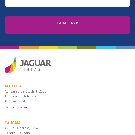
ALDEOTA
Av. Barão de Studart, 2233
Aldeota, Fortaleza – CE
(85) 3246.2720
Ver no mapa
CAUCAIA
Av. Cel. Correia, 1704
Centro, Caucaia – CE