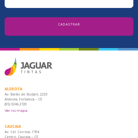
ALDEOTA
Av. Barão de Studart, 2233
Aldeota, Fortaleza – CE
(85) 3246.2720
Ver no mapa
CAUCAIA
Av. Cel. Correia, 1704
Centro, Caucaia – CE