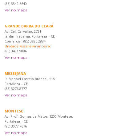
(85) 3342.6640
Ver no mapa
GRANDE BARRA DO CEARÁ
Av. Cel. Carvalho, 2731
Jardim Iracema, Fortaleza – CE
Comercial: (85) 3286.2884
Unidade Fiscal e Financeiro:
(85) 3481.9886
Ver no mapa
MESSEJANA
R. Manoel Castelo Branco , 515
Fortaleza – CE
(85) 3276.8777
Ver no mapa
MONTESE
Av. Prof. Gomes de Matos, 1200 Montese,
Fortaleza – CE
(85) 3077 7676
Ver no mapa